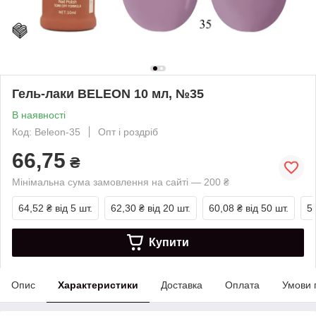
Гель-лаки BELEON 10 мл, №35
В наявності
Код: Beleon-35
Опт і роздріб
66,75
₴
Мінімальна сума замовлення на сайті — 200 ₴
64,52 ₴
від 5 шт.
62,30 ₴
від 20 шт.
60,08 ₴
від 50 шт.
5
Купити
Опис
Характеристики
Доставка
Оплата
Умови 