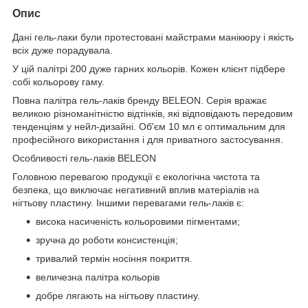
Опис
Дані гель-лаки були протестовані майстрами манікюру і якість
всіх дуже порадувала.
У цій палітрі 200 дуже гарних кольорів. Кожен клієнт підбере
собі кольорову гаму.
Повна палітра гель-лаків бренду BELEON. Серія вражає
великою різноманітністю відтінків, які відповідають передовим
тенденціям у нейл-дизайні. Об'єм 10 мл є оптимальним для
професійного використання і для приватного застосування.
Особливості гель-лаків BELEON
Головною перевагою продукції є екологічна чистота та
безпека, що виключає негативний вплив матеріалів на
нігтьову пластину. Іншими перевагами гель-лаків є:
висока насиченість кольоровими пігментами;
зручна до роботи консистенція;
тривалий термін носіння покриття.
величезна палітра кольорів
добре лягають на нігтьову пластину.