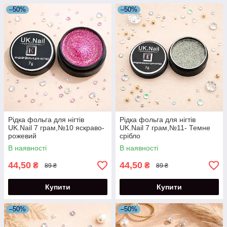
–50%
–50%
Рідка фольга для нігтів
Рідка фольга для нігтів
UK.Nail 7 грам,№10 яскраво-
UK.Nail 7 грам,№11- Темне
рожевий
срібло
В наявності
В наявності
44,50
44,50
₴
₴
89 ₴
89 ₴
Купити
Купити
–50%
–50%