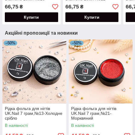
66,75
66,75
66,
₴
₴
Купити
Купити
Акційні пропозиції та новинки
–50%
–50%
Рідка фольга для нігтів
Рідка фольга для нігтів
UK.Nail 7 грам,№13-Холодне
UK.Nail 7 грам,№21-
срібло
Морквяний
В наявності
В наявності