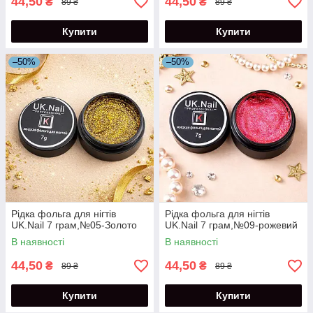
44,50
44,50
₴
₴
89 ₴
89 ₴
Купити
Купити
–50%
–50%
Рідка фольга для нігтів
Рідка фольга для нігтів
UK.Nail 7 грам,№05-Золото
UK.Nail 7 грам,№09-рожевий
В наявності
В наявності
44,50
44,50
₴
₴
89 ₴
89 ₴
Купити
Купити