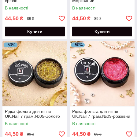
срібло
Морквяний
В наявності
В наявності
44,50
44,50
₴
₴
89 ₴
89 ₴
Купити
Купити
–50%
–50%
Рідка фольга для нігтів
Рідка фольга для нігтів
UK.Nail 7 грам,№05-Золото
UK.Nail 7 грам,№09-рожевий
В наявності
В наявності
44,50
44,50
₴
₴
89 ₴
89 ₴