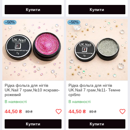
Купити
Купити
–50%
–50%
Рідка фольга для нігтів
Рідка фольга для нігтів
UK.Nail 7 грам,№10 яскраво-
UK.Nail 7 грам,№11- Темне
рожевий
срібло
В наявності
В наявності
44,50
44,50
₴
₴
89 ₴
89 ₴
Купити
Купити