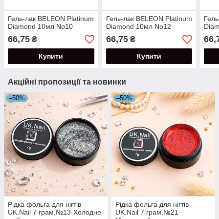
Гель-лак BELEON Platinum
Гель-лак BELEON Platinum
Гель
Diamond 10мл No10
Diamond 10мл No12
Dia
66,75
66,75
66,
₴
₴
Купити
Купити
Акційні пропозиції та новинки
–50%
–50%
Рідка фольга для нігтів
Рідка фольга для нігтів
UK.Nail 7 грам,№13-Холодне
UK.Nail 7 грам,№21-