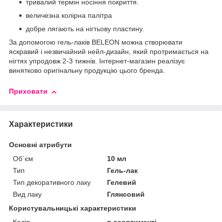
тривалий термін носіння покриття.
величезна колірна палітра
добре лягають на нігтьову пластину.
За допомогою гель-лаків BELEON можна створювати
яскравий і незвичайний нейл-дизайн, який протримається на
нігтях упродовж 2-3 тижнів. Інтернет-магазин реалізує
винятково оригінальну продукцію цього бренда.
Приховати
Характеристики
Основні атрибути
Об`єм
10 мл
Тип
Гель-лак
Тип декоративного лаку
Гелевий
Вид лаку
Глянсовий
Користувальницькі характеристики
Колір
в асортименті