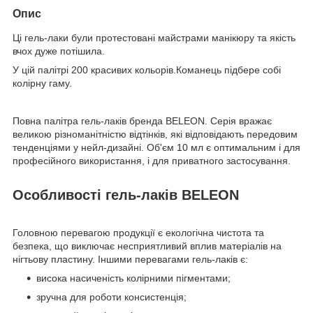
Опис
Ці гель-лаки були протестовані майстрами манікюру та якість
вчох дуже потішила.
У цій палітрі 200 красивих кольорів.Команець підбере собі
колірну гаму.
Повна палітра гель-лаків бренда BELEON. Серія вражає
великою різноманітністю відтінків, які відповідають передовим
тенденціями у нейл-дизайні. Об'єм 10 мл є оптимальним і для
професійного використання, і для приватного застосування.
Особливості гель-лаків BELEON
Головною перевагою продукції є екологічна чистота та
безпека, що виключає несприятливий вплив матеріалів на
нігтьову пластину. Іншими перевагами гель-лаків є:
висока насиченість колірними пігментами;
зручна для роботи консистенція;