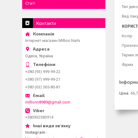
Статі
Тип дек
Вид лак
Контакти
КОРИСТ
Колір
Інтернет-магазин Million Nails
Признач
Термін з
Одеса, Україна
Фірма
+380 (93) 999-99-22
+380 (97) 999-99-21
Інформ
+380 (63) 565-80-81
Ціна:
66,7
millionn8989@gmail.com
+380932383914
Instagram