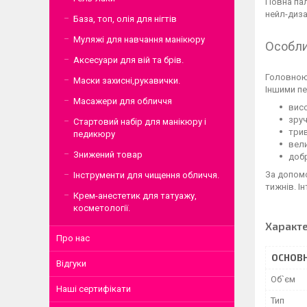
Повна пал
нейл-диза
База, топ, олія для нігтів
Муляжі для навчання манікюру
Особли
Аксесуари для вій та брів.
Головною 
Маски захисні,рукавички.
Іншими пе
Масажери для обличчя
висо
зруч
Стартовий набір для манікюру і
трив
педикюру
вели
Знижений товар
добр
За допомо
Інструменти для чищення обличчя.
тижнів. І
Крем-анестетик для татуажу,
косметології.
Характ
Про нас
ОСНОВН
Відгуки
Об`єм
Наші сертифікати
Тип