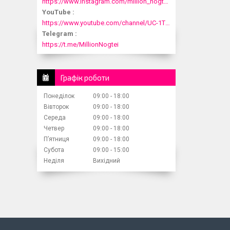
https://www.instagram.com/million_nogtei/
YouTube
https://www.youtube.com/channel/UC-1T1fDjup0Xjod3xHodyYQ
Telegram
https://t.me/MillionNogtei
Графік роботи
Понеділок
09:00
18:00
Вівторок
09:00
18:00
Середа
09:00
18:00
Четвер
09:00
18:00
Пʼятниця
09:00
18:00
Субота
09:00
15:00
Неділя
Вихідний