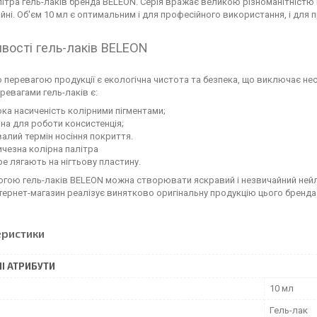
ітра гель-лаків бренда BELEON. Серія вражає великою різноманітністю в
йні. Об'єм 10 мл є оптимальним і для професійного використання, і для
вості гель-лаків BELEON
перевагою продукції є екологічна чистота та безпека, що виключає нес
ревагами гель-лаків є:
ка насиченість колірними пігментами;
на для роботи консистенція;
алий термін носіння покриття.
чезна колірна палітра
е лягають на нігтьову пластину.
гою гель-лаків BELEON можна створювати яскравий і незвичайний нейл-
нтернет-магазин реалізує винятково оригінальну продукцію цього бренда
еристики
І АТРИБУТИ
10 мл
Гель-лак