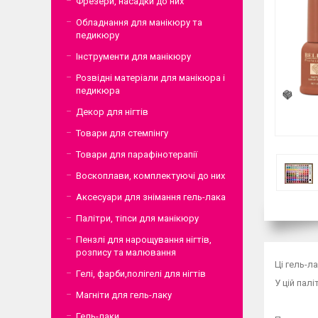
Фрезери, насадки до них
Обладнання для манікюру та
педикюру
Інструменти для манікюру
Розвідні матеріали для манікюра і
педикюра
Декор для нігтів
Товари для стемпінгу
Товари для парафінотерапії
Воскоплави, комплектуючі до них
Аксесуари для знімання гель-лака
Палітри, тіпси для манікюру
Пензлі для нарощування нігтів,
розпису та малювання
Ці гель-л
Гелі, фарби,полігелі для нігтів
У цій пал
Магніти для гель-лаку
Гель-лаки