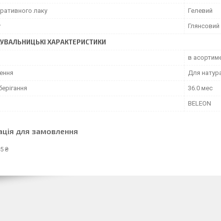
оративного лаку
Гелевий
у
Глянсовий
УВАЛЬНИЦЬКІ ХАРАКТЕРИСТИКИ
в асортиме
ення
Для натура
берігання
36.0 мес
BELEON
ація для замовлення
5 ₴