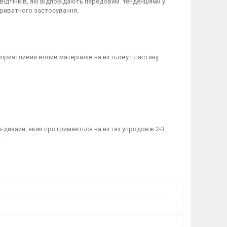
ідтінків, які відповідають передовим тенденціями у
 приватного застосування.
приятливий вплив матеріалів на нігтьову пластину.
дизайн, який протримається на нігтях упродовж 2-3
.