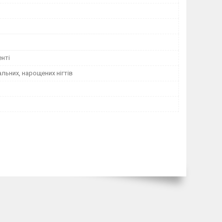
нті
льних, нарощених нігтів