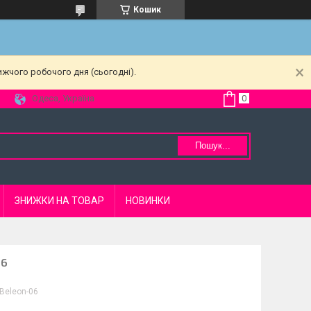
Кошик
ижчого робочого дня (сьогодні).
Одеса, Україна
Пошук...
ЗНИЖКИ НА ТОВАР
НОВИНКИ
06
Beleon-06