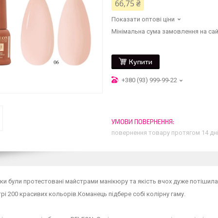
66,75 ₴
Показати оптові ціни
Мінімальна сума замовлення на сай
Купити
+380 (93) 999-99-22
повернення товару протягом 14 дн
аки були протестовані майстрами манікюру та якість вчох дуже потішила
ітрі 200 красивих кольорів.Команець підбере собі колірну гаму.