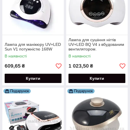
Лампа для сушіння нігтів
Лампа для манікюру UV+LED
UV+LED BQ V4 з вбудованим
Sun V1 потужністю 168W
вентилятором.
В наявності
В наявності
609,65
1 023,50
₴
₴
Купити
Купити
Подарунок
Подарунок