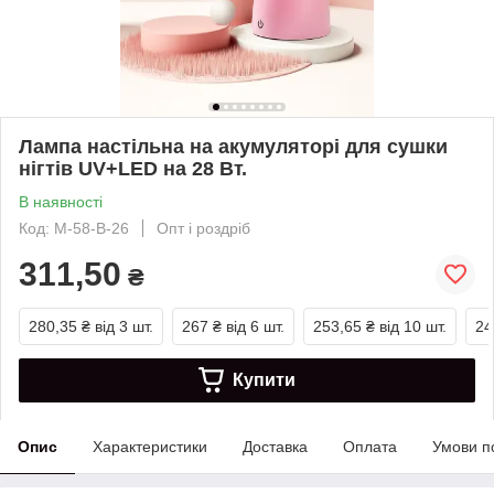
Лампа настільна на акумуляторі для сушки
нігтів UV+LED на 28 Вт.
В наявності
Код: M-58-В-26
Опт і роздріб
311,50
₴
280,35 ₴
від 3 шт.
267 ₴
від 6 шт.
253,65 ₴
від 10 шт.
24
Купити
Опис
Характеристики
Доставка
Оплата
Умови п