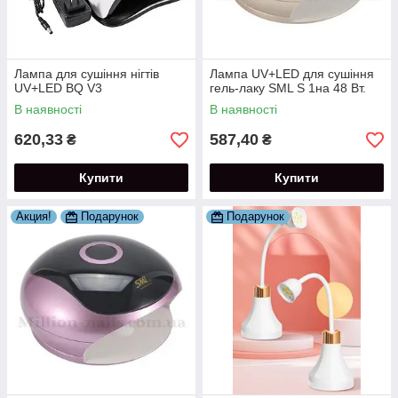
Лампа для сушіння нігтів
Лампа UV+LED для сушіння
UV+LED BQ V3
гель-лаку SML S 1на 48 Вт.
В наявності
В наявності
620,33
587,40
₴
₴
Купити
Купити
Акция!
Подарунок
Подарунок