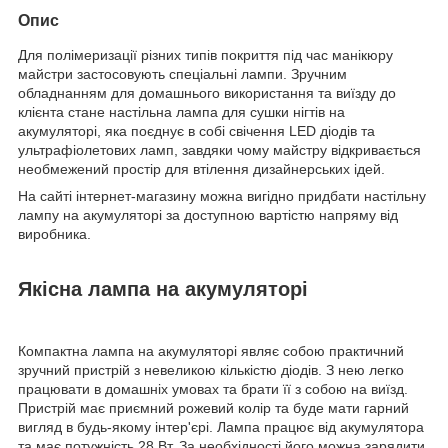
Опис
Для полімеризації різних типів покриття під час манікюру
майстри застосовують спеціальні лампи. Зручним
обладнанням для домашнього використання та виїзду до
клієнта стане настільна лампа для сушки нігтів на
акумуляторі, яка поєднує в собі свічення LED діодів та
ультрафіолетових ламп, завдяки чому майстру відкривається
необмежений простір для втілення дизайнерських ідей.
На сайті інтернет-магазину можна вигідно придбати настільну
лампу на акумуляторі за доступною вартістю напряму від
виробника.
Якісна лампа на акумуляторі
Компактна лампа на акумуляторі являє собою практичний
зручний пристрій з невеликою кількістю діодів. З нею легко
працювати в домашніх умовах та брати її з собою на виїзд.
Пристрій має приємний рожевий колір та буде мати гарний
вигляд в будь-якому інтер'єрі. Лампа працює від акумулятора
та має потужність 28 Вт. За необхідності його можна зарядити