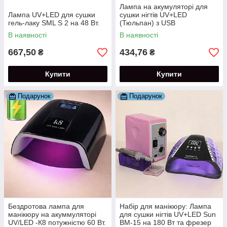
Лампа на акумуляторі для
Лампа UV+LED для сушки
сушки нігтів UV+LED
гель-лаку SML S 2 на 48 Вт.
(Тюльпан) з USB
підключенням потужністю 18
В наявності
В наявності
Вт.
667,50
434,76
₴
₴
Купити
Купити
Подарунок
Подарунок
Бездротова лампа для
Набір для манікюру: Лампа
манікюру на акуммуляторі
для сушки нігтів UV+LED Sun
UV/LED -К8 потужністю 60 Вт.
BM-15 на 180 Вт та фрезер