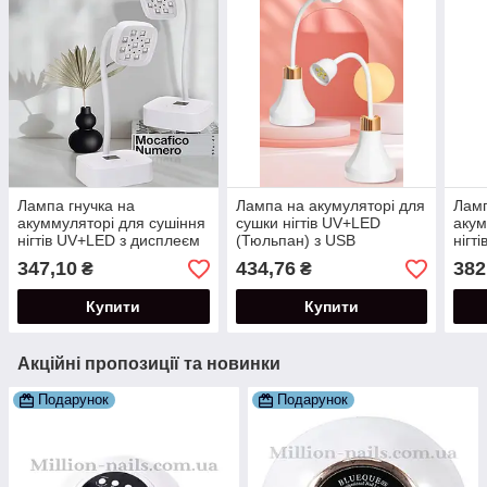
Лампа гнучка на
Лампа на акумуляторі для
Ламп
акуммуляторі для сушіння
сушки нігтів UV+LED
акум
нігтів UV+LED з дисплеєм
(Тюльпан) з USB
нігт
потужністю 27 Вт.
підключенням потужністю
(Сер
347,10
434,76
382
₴
₴
18 Вт.
Купити
Купити
Акційні пропозиції та новинки
Подарунок
Подарунок