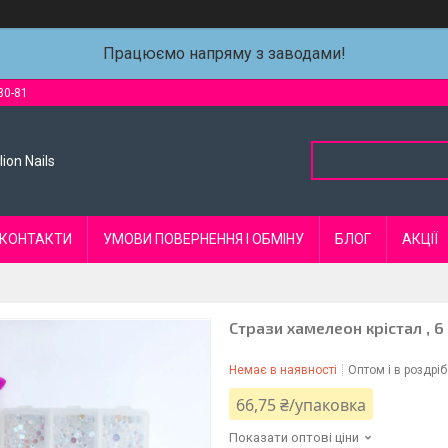
Працюємо напряму з заводами!
80-81
ion Nails
КОНТАКТИ
УМОВИ ПОВЕРНЕННЯ І ОБМІНУ
БЛОГ
АКЦІЇ
Стрази хамелеон крістал , 6 
Немає в наявності
Оптом і в роздріб
66,75 ₴/упаковка
Показати оптові ціни