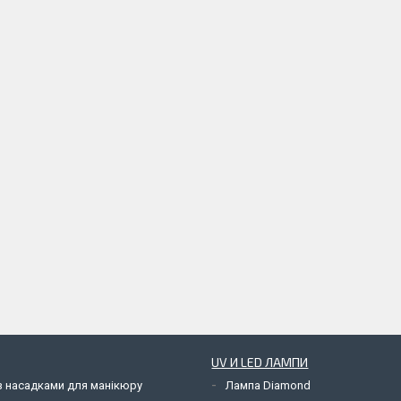
UV И LED ЛАМПИ
з насадками для манікюру
Лампа Diamond