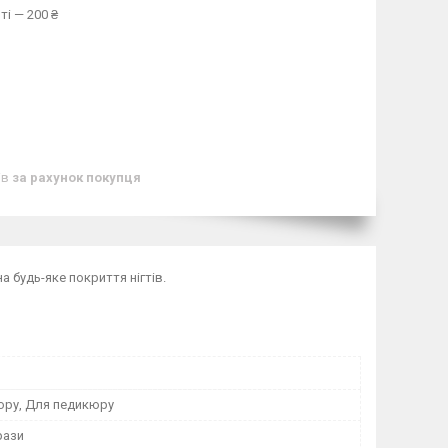
ті — 200 ₴
ів
за рахунок покупця
на будь-яке покриття нігтів.
юру, Для педикюру
рази