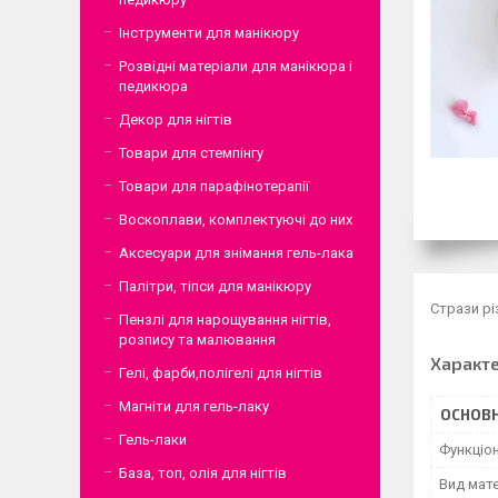
Інструменти для манікюру
Розвідні матеріали для манікюра і
педикюра
Декор для нігтів
Товари для стемпінгу
Товари для парафінотерапії
Воскоплави, комплектуючі до них
Аксесуари для знімання гель-лака
Палітри, тіпси для манікюру
Стрази рі
Пензлі для нарощування нігтів,
розпису та малювання
Характ
Гелі, фарби,полігелі для нігтів
Магніти для гель-лаку
ОСНОВН
Гель-лаки
Функціо
База, топ, олія для нігтів
Вид мате