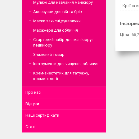
Муляжі для навчання манікюру
Країна 
Аксесуари для вій та брів.
Маски захисні,рукавички.
Інформ
Масажери для обличчя
Ціна:
66,7
Стартовий набір для манікюру і
педикюру
Знижений товар
Інструменти для чищення обличчя.
Крем-анестетик для татуажу,
косметології.
Про нас
Відгуки
Наші сертифікати
Статі