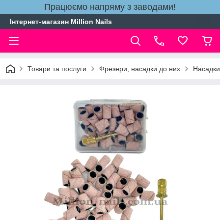
Працюємо напряму з заводами!
Інтернет-магазин Million Nails
Товари та послуги
Фрезери, насадки до них
Насадки