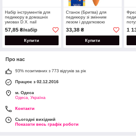
Набір інструментів для
Станок (Бритва) для
Фрез
педикюру в домашніх
педикюру зі змінним
пед
умовах D.X. nail
лезом і додатковою
поту
Professional
насадкою в комплекті.
Вт-3
57,85
33,38
1 1
₴/набір
₴
комп
Купити
Купити
Про нас
93% позитивних з 773 відгуків за рік
Працює з 02.12.2016
м. Одеса
Одеса, Україна
Контакти
Сьогодні вихідний
Показати весь графік роботи