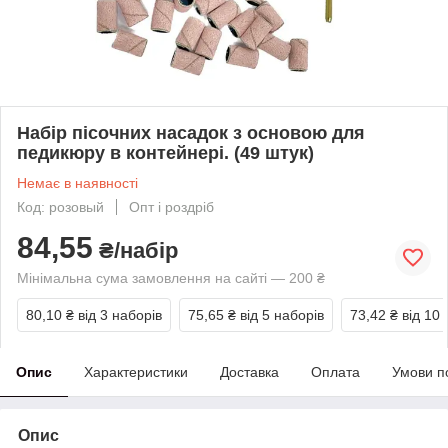
Набір пісочних насадок з основою для
педикюру в контейнері. (49 штук)
Немає в наявності
Код: розовый
Опт і роздріб
84,55
₴/набір
Мінімальна сума замовлення на сайті — 200 ₴
80,10 ₴
від 3 наборів
75,65 ₴
від 5 наборів
73,42 ₴
від 10 
Опис
Характеристики
Доставка
Оплата
Умови п
Опис