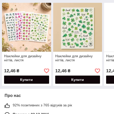
Наклейки для дизайну
Наклейки для дизайну
Накл
нігтів, листя
нігтів, листя
нігті
12,46
12,46
12,
₴
₴
Купити
Купити
Про нас
92% позитивних з 765 відгуків за рік