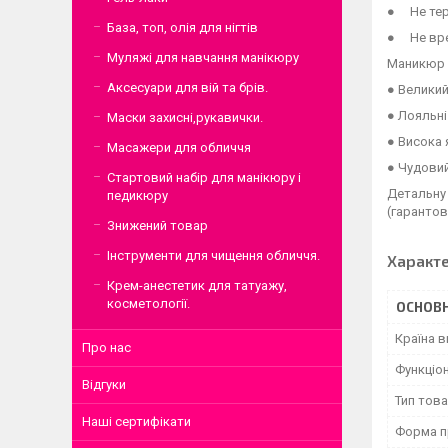
● Не тер
База, топ, олія для нігтів
● Не вре
Муляжі для навчання манікюру
Маникюр и
Аксесуари для вій та брів.
● Великий
● Лояльні
Маски захисні,рукавички.
● Висока 
Масажери для обличчя
● Чудовий
Стартовий набір для манікюру і
Детальну 
педикюру
(гарантов
Знижений товар
Інструменти для чищення обличчя.
Характ
Крем-анестетик для татуажу,
косметології.
ОСНОВН
Країна 
Про нас
Функціо
Відгуки
Тип тов
Наші сертифікати
Форма п