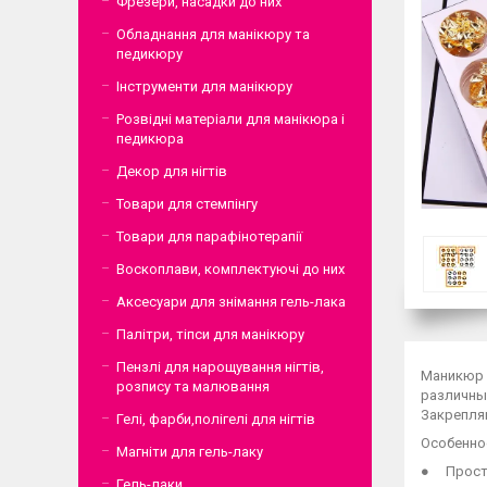
Фрезери, насадки до них
Обладнання для манікюру та
педикюру
Інструменти для манікюру
Розвідні матеріали для манікюра і
педикюра
Декор для нігтів
Товари для стемпінгу
Товари для парафінотерапії
Воскоплави, комплектуючі до них
Аксесуари для знімання гель-лака
Палітри, тіпси для манікюру
Пензлі для нарощування нігтів,
Маникюр —
розпису та малювання
различные
Закрепля
Гелі, фарби,полігелі для нігтів
Особенно
Магніти для гель-лаку
● Просто
Гель-лаки