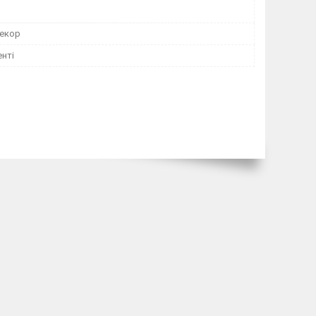
декор
нті