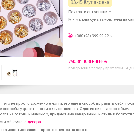
93,45 ₴/упаковка
Показати оптові ціни
Мінімальна сума замовлення на сай
+380 (93) 999-99-22
повернення товару протягом 14 дн
 это не просто ухоженные ногти, это еще и способ выразить себя, по
 способы украсить ногти своих клиентов. Один из них — декор объемны
ются на готовый маникюр, придают ему завершенный стиль и богатство
сти объемного
декора
та использования — просто клеятся на ноготь.