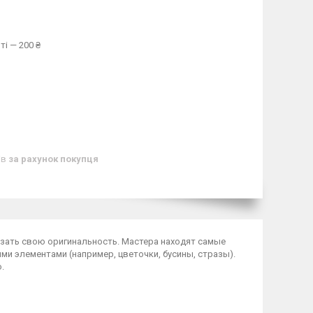
ті — 200 ₴
ів
за рахунок покупця
казать свою оригинальность. Мастера находят самые
ми элементами (например, цветочки, бусины, стразы).
.