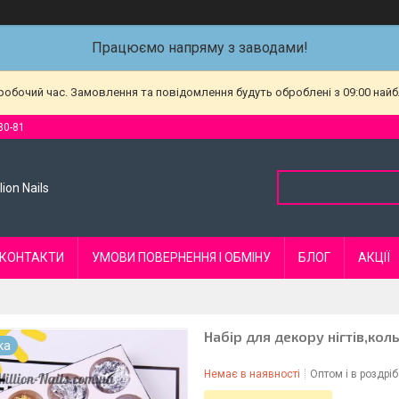
Працюємо напряму з заводами!
еробочий час. Замовлення та повідомлення будуть оброблені з 09:00 найб
80-81
ion Nails
КОНТАКТИ
УМОВИ ПОВЕРНЕННЯ І ОБМІНУ
БЛОГ
АКЦІЇ
Набір для декору нігтів,ко
ка
Немає в наявності
Оптом і в роздріб