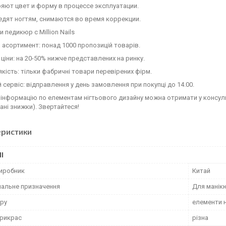
яют цвет и форму в процессе эксплуатации.
дят ногтям, снимаются во время коррекции.
 педикюр с Million Nails
 асортимент: понад 1000 пропозицій товарів.
 ціни: на 20-50% нижче представлених на ринку.
якість: тільки фабричні товари перевірених фірм.
 сервіс: відправлення у день замовлення при покупці до 14.00.
інформацію по елементам нігтьового дизайну можна отримати у консуль
ані знижки). Звертайтеся!
еристики
І
виробник
Китай
нальне призначення
Для манік
ару
елементи н
рикрас
різна