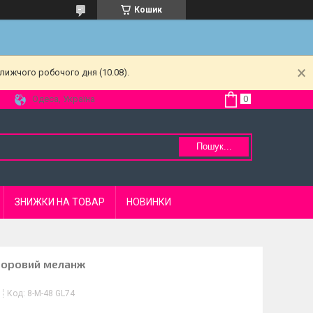
Кошик
лижчого робочого дня (10.08).
Одеса, Україна
Пошук...
ЗНИЖКИ НА ТОВАР
НОВИНКИ
льоровий меланж
Код:
8-M-48 GL74