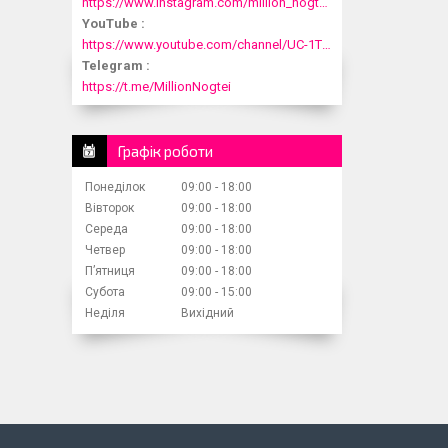
https://www.instagram.com/million_nogtei/
YouTube
https://www.youtube.com/channel/UC-1T1fDjup0Xjod3xHodyYQ
Telegram
https://t.me/MillionNogtei
Графік роботи
Понеділок
09:00
18:00
Вівторок
09:00
18:00
Середа
09:00
18:00
Четвер
09:00
18:00
Пʼятниця
09:00
18:00
Субота
09:00
15:00
Неділя
Вихідний