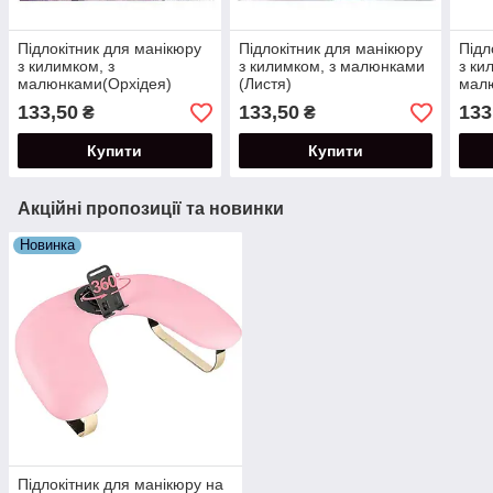
Підлокітник для манікюру
Підлокітник для манікюру
Підл
з килимком, з
з килимком, з малюнками
з ки
малюнками(Орхідея)
(Листя)
мал
133,50
133,50
133
₴
₴
Купити
Купити
Акційні пропозиції та новинки
Новинка
Підлокітник для манікюру на