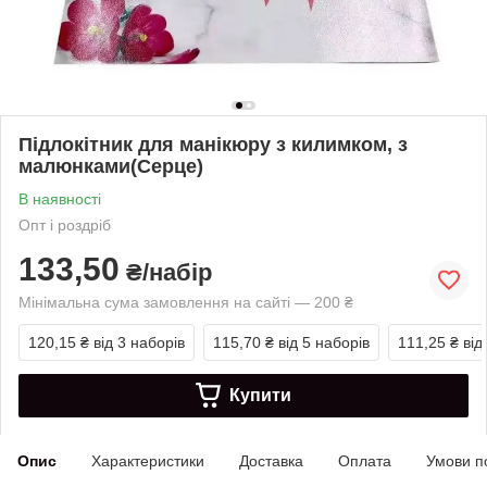
Підлокітник для манікюру з килимком, з
малюнками(Серце)
В наявності
Опт і роздріб
133,50
₴/набір
Мінімальна сума замовлення на сайті — 200 ₴
120,15 ₴
від 3 наборів
115,70 ₴
від 5 наборів
111,25 ₴
від
Купити
Опис
Характеристики
Доставка
Оплата
Умови п