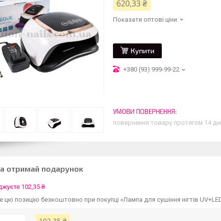
620,33 ₴
Показати оптові ціни
Купити
+380 (93) 999-99-22
повернення товару протягом 14 дн
та отримай подарунок
жуєте 102,35 ₴
 цю позицію безкоштовно при покупці «Лампа для сушіння нігтів UV+LE
102,35 ₴