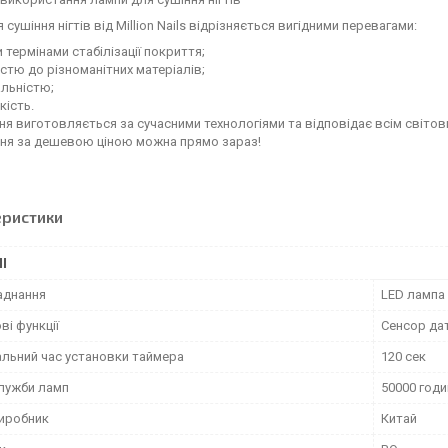
 сушіння нігтів від Million Nails відрізняється вигідними перевагами:
термінами стабілізації покриття;
стю до різноманітних матеріалів;
льністю;
кість.
я виготовляється за сучасними технологіями та відповідає всім світов
ня за дешевою ціною можна прямо зараз!
еристики
І
аднання
LED лампа
і функції
Сенсор дат
льний час установки таймера
120 сек
служби ламп
50000 годи
виробник
Китай