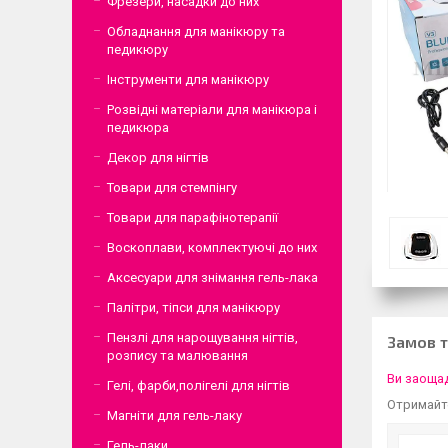
Фрезери, насадки до них
Обладнання для манікюру та
педикюру
Інструменти для манікюру
Розвідні матеріали для манікюра і
педикюра
Декор для нігтів
Товари для стемпінгу
Товари для парафінотерапії
Воскоплави, комплектуючі до них
Аксесуари для знімання гель-лака
Палітри, тіпси для манікюру
Пензлі для нарощування нігтів,
Замов 
розпису та малювання
Ви заощад
Гелі, фарби,полігелі для нігтів
Отримайте
Магніти для гель-лаку
Гель-лаки