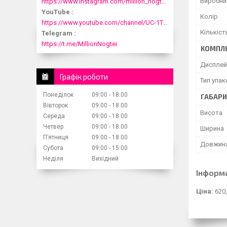
Виробни
https://www.instagram.com/million_nogtei/
YouTube
Колір
https://www.youtube.com/channel/UC-1T1fDjup0Xjod3xHodyYQ
Кількіст
Telegram
https://t.me/MillionNogtei
КОМПЛЕ
Дисплей
Графік роботи
Тип упа
Понеділок
09:00
18:00
ГАБАРИ
Вівторок
09:00
18:00
Висота
Середа
09:00
18:00
Четвер
09:00
18:00
Ширина
Пʼятниця
09:00
18:00
Довжин
Субота
09:00
15:00
Неділя
Вихідний
Інформ
Ціна:
620,