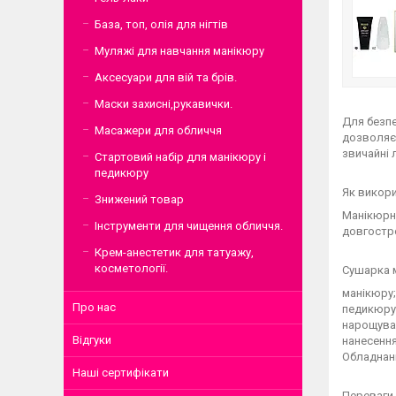
База, топ, олія для нігтів
Муляжі для навчання манікюру
Аксесуари для вій та брів.
Маски захисні,рукавички.
Для безпе
Масажери для обличчя
дозволяє 
звичайні 
Стартовий набір для манікюру і
педикюру
Як викор
Знижений товар
Манікюрна
Інструменти для чищення обличчя.
довгостро
Крем-анестетик для татуажу,
косметології.
Сушарка 
манікюру;
Про нас
педикюру
нарощува
Відгуки
нанесенн
Обладнанн
Наші сертифікати
Переваги 