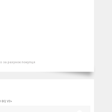
ів
за рахунок покупця
D BQ V3»