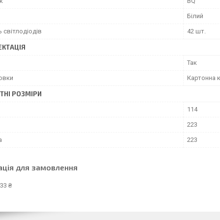
к
BQ
Білий
ь світлодіодів
42 шт.
КТАЦІЯ
Так
ковки
Картонна 
ТНІ РОЗМІРИ
114
223
а
223
ація для замовлення
33 ₴