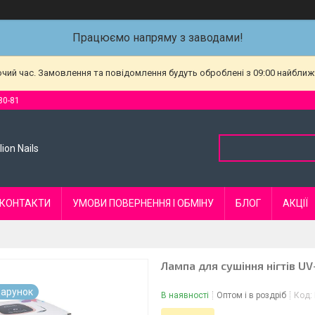
Працюємо напряму з заводами!
очий час. Замовлення та повідомлення будуть оброблені з 09:00 найближч
80-81
ion Nails
КОНТАКТИ
УМОВИ ПОВЕРНЕННЯ І ОБМІНУ
БЛОГ
АКЦІЇ
Лампа для сушіння нігтів U
арунок
В наявності
Оптом і в роздріб
Код: