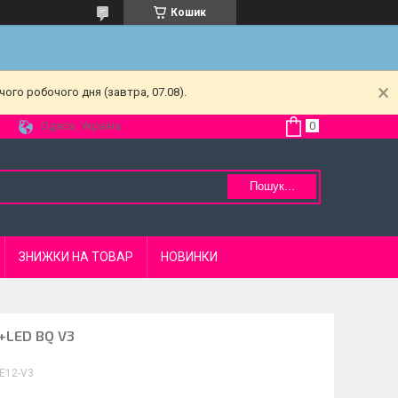
Кошик
ого робочого дня (завтра, 07.08).
Одеса, Україна
Пошук...
ЗНИЖКИ НА ТОВАР
НОВИНКИ
V+LED BQ V3
E12-V3