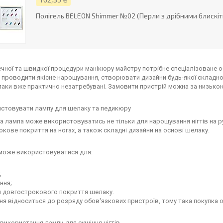
Полігель BELEON Shimmer №02 (Перли з дрібними блискіт
чної та швидкої процедури манікюру майстру потрібне спеціалізоване 
проводити якісне нарощування, створювати дизайни будь-якої складнос
лаки вже практично незатребувані. Замовити пристрій можна за низькою ц
истовувати лампу для шелаку та педикюру
 лампа може використовуватись не тільки для нарощування нігтів на ру
кове покриття на ногах, а також складні дизайни на основі шелаку.
може використовуватися для:
;
ння;
я довгострокового покриття шелаку.
я відноситься до розряду обов'язкових пристроїв, тому така покупка од
використання лампи для сушіння нігтів