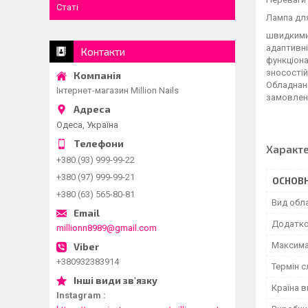
Статі
Лампа для
швидкими 
адаптивні
Контакти
функціона
зносостій
Обладнанн
Інтернет-магазин Million Nails
замовлен
Одеса, Україна
Характ
+380 (93) 999-99-22
+380 (97) 999-99-21
ОСНОВН
+380 (63) 565-80-81
Вид обл
Додатков
millionn8989@gmail.com
Максима
+380932383914
Термін 
Країна 
Instagram