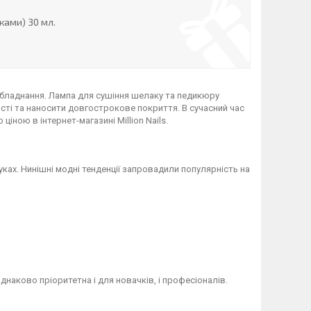
ками) 30 мл.
обладнання. Лампа для сушіння шелаку та педикюру
ті та наносити довгострокове покриття. В сучасний час
іною в інтернет-магазині Million Nails.
ках. Нинішні модні тенденції запровадили популярність на
наково пріоритетна і для новачків, і професіоналів.