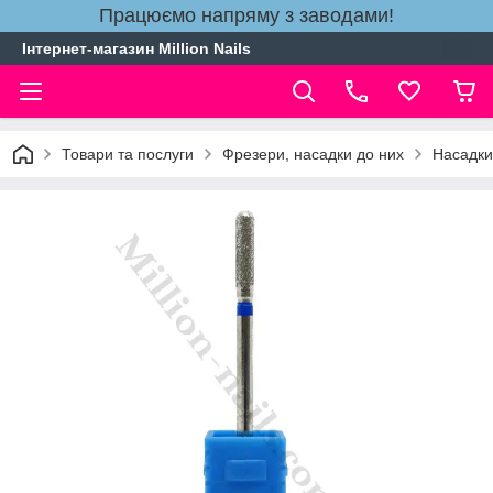
Працюємо напряму з заводами!
Інтернет-магазин Million Nails
Товари та послуги
Фрезери, насадки до них
Насадки