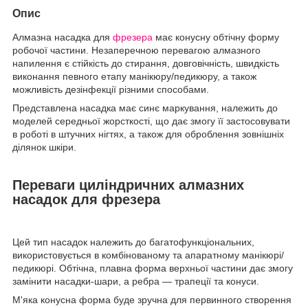
Опис
Алмазна насадка для
фрезера
має конусну обтічну форму
робочої частини. Незаперечною перевагою алмазного
напилення є стійкість до стирання, довговічність, швидкість
виконання певного етапу манікюру/педикюру, а також
можливість дезінфекції різними способами.
Представлена насадка має синє маркування, належить до
моделей середньої жорсткості, що дає змогу її застосовувати
в роботі в штучних нігтях, а також для оброблення зовнішніх
ділянок шкіри.
Переваги циліндричних алмазних
насадок для фрезера
Цей тип насадок належить до багатофункціональних,
використовується в комбінованому та апаратному манікюрі/
педикюрі. Обтічна, плавна форма верхньої частини дає змогу
замінити насадки-шари, а ребра — трапеції та конуси.
М'яка конусна форма буде зручна для первинного створення