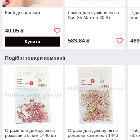
Клей для фольги
Лампа для сушіння нігтів
Підс
Sun X5 Max на 80 Вт.
мані
40,05
₴
583,84
489
₴
Купити
Подібні товари компанії
Стрази для декору нігтів
Стрази для декору нігтів
Набі
рожевий з білим 1440 шт
рожевий хамелеон 1440
об'є