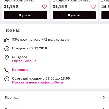
одного розміру №5
шт одного розміру №10
диза
31,15
31,15
44,
₴
₴
Купити
Купити
Про нас
93% позитивних з 772 відгуків за рік
Працює з 02.12.2016
м. Одеса
Одеса, Україна
Контакти
Сьогодні працює з 09:00 до 18:00
Показати весь графік роботи
Про нас