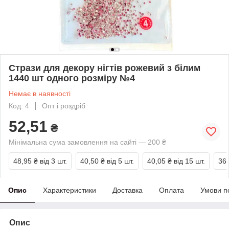
Стрази для декору нігтів рожевий з білим
1440 шт одного розміру №4
Немає в наявності
Код: 4
Опт і роздріб
52,51
₴
Мінімальна сума замовлення на сайті — 200 ₴
48,95 ₴
від 3 шт.
40,50 ₴
від 5 шт.
40,05 ₴
від 15 шт.
36,
Опис
Характеристики
Доставка
Оплата
Умови п
Опис