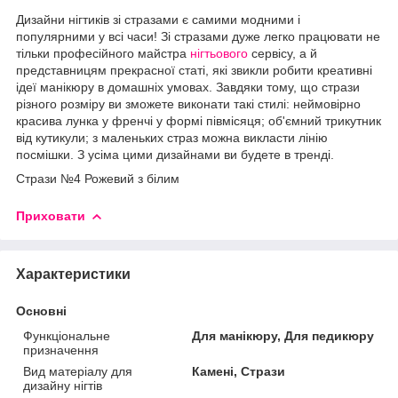
Дизайни нігтиків зі стразами є самими модними і
популярними у всі часи! Зі стразами дуже легко працювати не
тільки професійного майстра
нігтьового
сервісу, а й
представницям прекрасної статі, які звикли робити креативні
ідеї манікюру в домашніх умовах. Завдяки тому, що стрази
різного розміру ви зможете виконати такі стилі: неймовірно
красива лунка у френчі у формі півмісяця; об'ємний трикутник
від кутикули; з маленьких страз можна викласти лінію
посмішки. З усіма цими дизайнами ви будете в тренді.
Стрази №4 Рожевий з білим
Приховати
Характеристики
Основні
Функціональне
Для манікюру, Для педикюру
призначення
Вид матеріалу для
Камені, Стрази
дизайну нігтів