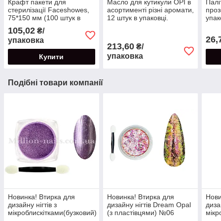
Крафт пакети для
Масло для кутикули OPI в
Палі
стерилізації Faceshowes,
асортименті різні аромати,
проз
75*150 мм (100 штук в
12 штук в упаковці.
упак
упаковці)
105,02
₴/
26,
упаковка
213,60
₴/
упаковка
Купити
Подібні товари компанії
Новинка! Втирка для
Новинка! Втирка для
Нови
дизайну нігтів з
дизайну нігтів Dream Opal
диза
мікроблискітками(бузковий)
(з пластівцями) №06
мікр
(рож