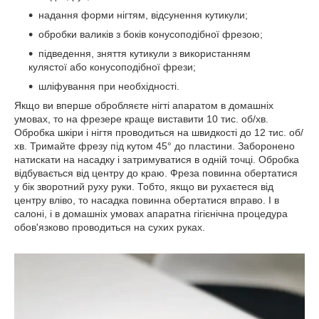
надання форми нігтям, відсунення кутикули;
обробки валиків з боків конусоподібної фрезою;
підведення, зняття кутикули з використанням
кулястої або конусоподібної фрези;
шліфування при необхідності.
Якщо ви вперше обробляєте нігті апаратом в домашніх
умовах, то на фрезере краще виставити 10 тис. об/хв.
Обробка шкіри і нігтя проводиться на швидкості до 12 тис. об/
хв. Тримайте фрезу під кутом 45° до пластини. Заборонено
натискати на насадку і затримуватися в одній точці. Обробка
відбувається від центру до краю. Фреза повинна обертатися
у бік зворотний руху руки. Тобто, якщо ви рухаєтеся від
центру вліво, то насадка повинна обертатися вправо. І в
салоні, і в домашніх умовах апаратна гігієнічна процедура
обов'язково проводиться на сухих руках.