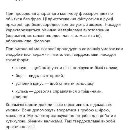
При проведенні апаратного манікюру фрезером ніяк не
обійтися без фрез. Ці пристосування фіксуються в ручці
пристрої, що безпосередньо контактують з шкірою. Насадки
характеризуються різними матеріалами виготовлення
(керамічні, металеві твердосплавні, алмазні та ін),
абразивністю, формою.
При виконанні манікюрної процедури в домашніх умовах вам
знадобляться керамічні, металеві, твердосплавні насадки
таких форм:
конус — щоб шліфувати нігті, полірувати бічні валики;
бор — видаляє птеригий;
усічений конус — щоб спиляти гель-лаку
кулька — дозволяє справлятися з тріщинами,
задирок.
Керамічні фрези довели свою ефективність в домашніх
умовах. Вони допоможуть впоратися з грубою шкірою,
мозолями. Металеві пристосування потрібні для роботи з
кутикулою, бічними валиками. Такі твердосплавні вироби
практично вічні.