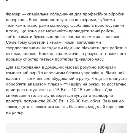
Фрезер — спеціальне обладнання для професійної обробки
поверхонь. Воно використовується ювелірами, зубними
техніками, майстрами манікюру. Особливість пристосування
в тому, що воно дає можливість проводити тонкі роботи,
тобто знімати буквально десяті частки міліметра з поверхні.
Саме тому фрезери з керамічними, металевими
твердосплавними насадками відмінно підходять для роботи з
нігтями, шкірою. Вони не травматичні, а результат гігієнічного
процесу спостерігається протягом тривалого часу.
Для застосування в домашніх умовах розумно вибирати
компактний виріб з невеликим блоком управління. Відмінний
варіант — коли він вже вбудований в ручку. Якщо ви плануєте
обробляти апаратом тільки нігті і шкіру на руках, то достатньо
пристрою потужністю до 15 Вт і з 10-15 тис. об/хв. Для
спилювання гель-лаку доведеться купувати манікюрна
пристрій потужністю 20-30 Вт і з 20-30 тис. об/хв. Зазначимо
також, що такі показники мають більшість моделей фрезерів
на ринку.